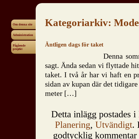
Kategoriarkiv:
Mode
Om denna site
Administration
Äntligen dags för taket
Pågående
projekt
Denna somm
sagt. Ända sedan vi flyttade hi
taket. I två år har vi haft en 
sidan av kupan där det tidigare 
meter […]
Detta inlägg postades i
Planering
,
Utvändigt
.
godtycklig kommentar