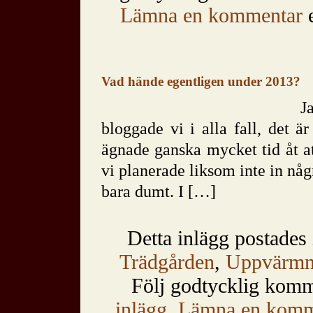
Lämna en kommentar
e
Vad hände egentligen under 2013?
J
bloggade vi i alla fall, det 
ägnade ganska mycket tid åt at
vi planerade liksom inte in nå
bara dumt. I […]
Detta inlägg postades
Trädgården
,
Uppvärmn
Följ godtycklig kom
inlägg
.
Lämna en komm